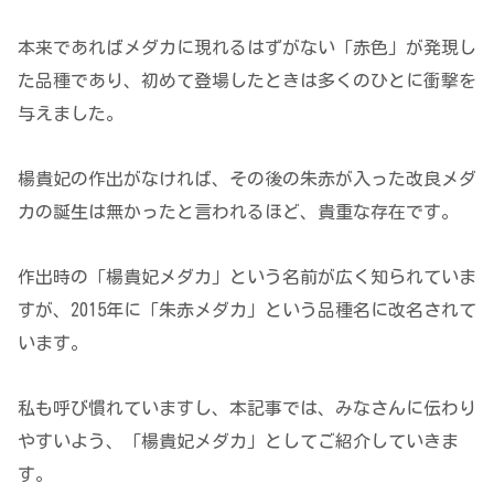
本来であればメダカに現れるはずがない「赤色」が発現し
た品種であり、初めて登場したときは多くのひとに衝撃を
与えました。
楊貴妃の作出がなければ、その後の朱赤が入った改良メダ
カの誕生は無かったと言われるほど、貴重な存在です。
作出時の「楊貴妃メダカ」という名前が広く知られていま
すが、2015年に「朱赤メダカ」という品種名に改名されて
います。
私も呼び慣れていますし、本記事では、みなさんに伝わり
やすいよう、「楊貴妃メダカ」としてご紹介していきま
す。