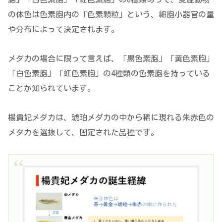
の体色は色素胞内の「色素顆粒」という、細胞小器官の量
や分布によって決定されます。
メダカの場合に限って言えば、「黒色素胞」「黄色素胞」
「白色素胞」「虹色素胞」の4種類の色素胞を持っている
ことが知られています。
楊貴妃メダカは、琥珀メダカの中から稀に現れる朱赤色の
メダカを選抜して、固定された品種です。