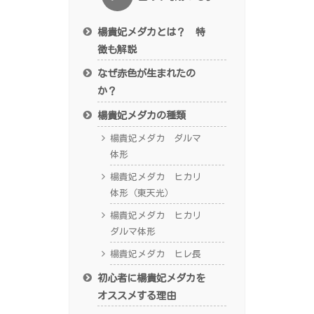
楊貴妃メダカとは？ 特
徴も解説
なぜ赤色が生まれたの
か？
楊貴妃メダカの種類
楊貴妃メダカ ダルマ
体形
楊貴妃メダカ ヒカリ
体形（東天光）
楊貴妃メダカ ヒカリ
ダルマ体形
楊貴妃メダカ ヒレ長
初心者に楊貴妃メダカを
オススメする理由