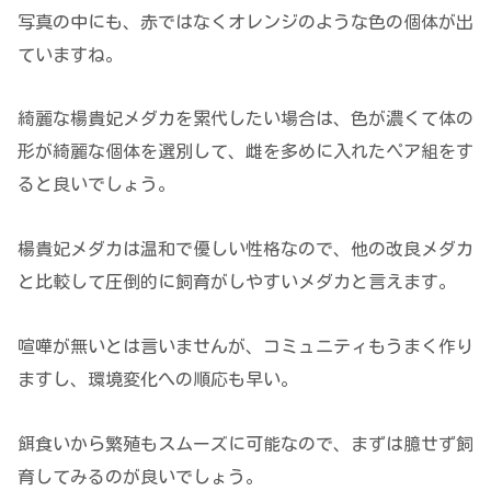
写真の中にも、赤ではなくオレンジのような色の個体が出
ていますね。
綺麗な楊貴妃メダカを累代したい場合は、色が濃くて体の
形が綺麗な個体を選別して、雌を多めに入れたペア組をす
ると良いでしょう。
楊貴妃メダカは温和で優しい性格なので、他の改良メダカ
と比較して圧倒的に飼育がしやすいメダカと言えます。
喧嘩が無いとは言いませんが、コミュニティもうまく作り
ますし、環境変化への順応も早い。
餌食いから繁殖もスムーズに可能なので、まずは臆せず飼
育してみるのが良いでしょう。