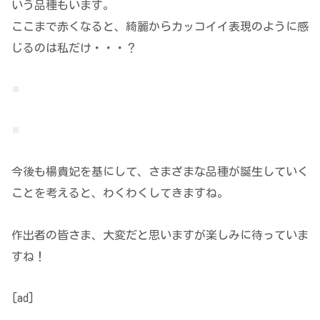
いう品種もいます。
ここまで赤くなると、綺麗からカッコイイ表現のように感
じるのは私だけ・・・？
今後も楊貴妃を基にして、さまざまな品種が誕生していく
ことを考えると、わくわくしてきますね。
作出者の皆さま、大変だと思いますが楽しみに待っていま
すね！
[ad]