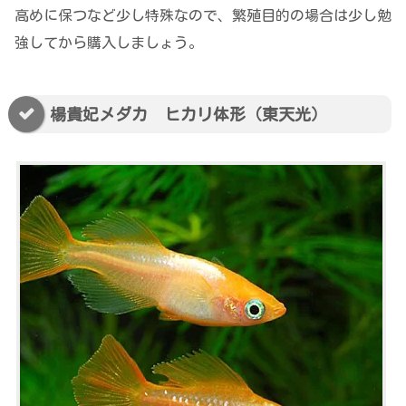
高めに保つなど少し特殊なので、繁殖目的の場合は少し勉
強してから購入しましょう。
楊貴妃メダカ ヒカリ体形（東天光）