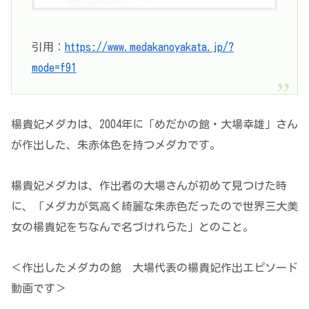
引用：
https://www.medakanoyakata.jp/?
mode=f91
楊貴妃メダカは、2004年に「めだかの館・大場幸雄」さん
が作出した、朱赤体色を持つメダカです。
楊貴妃メダカは、作出者の大場さんが初めて見つけた時
に、「メダカが気高く綺麗な朱赤色だったので世界三大美
女の楊貴妃をちなんで名づけれらた」とのこと。
＜作出したメダカの館 大場代表の楊貴妃作出エピソード
動画です＞