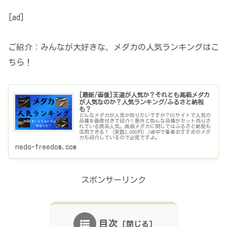
[ad]
ご紹介：みんなが大好きな、メダカの人気ランキングはこ
ちら！
[最新/画像]王道が人気か？それとも高級メダカ
が人気なのか？人気ランキング/ふるさと納税
も？
どんなメダカが人気か知りたいですか？ECサイトで人気の
品種を画像付きで紹介！意外と色んな品種がセット売りさ
れている商品人気。高級メダカに関してはふるさと納税も
活用できる！（実質2,000円）/途中で著者おすすめのメダ
カも紹介しているので必見ですよ。
nedo-freedom.com
スポンサーリンク
目次