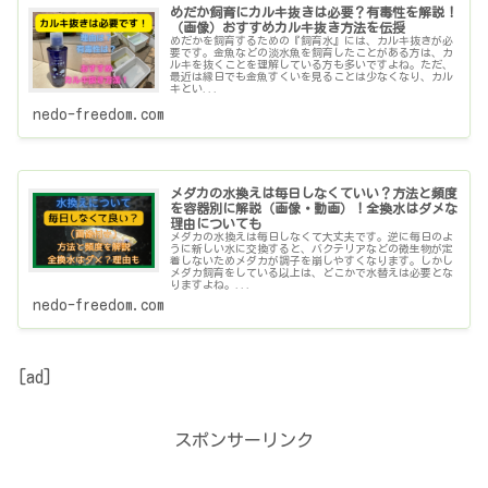
めだか飼育にカルキ抜きは必要？有毒性を解説！
（画像）おすすめカルキ抜き方法を伝授
めだかを飼育するための『飼育水』には、カルキ抜きが必
要です。金魚などの淡水魚を飼育したことがある方は、カ
ルキを抜くことを理解している方も多いですよね。ただ、
最近は縁日でも金魚すくいを見ることは少なくなり、カル
キとい...
nedo-freedom.com
メダカの水換えは毎日しなくていい？方法と頻度
を容器別に解説（画像・動画）！全換水はダメな
理由についても
メダカの水換えは毎日しなくて大丈夫です。逆に毎日のよ
うに新しい水に交換すると、バクテリアなどの微生物が定
着しないためメダカが調子を崩しやすくなります。しかし
メダカ飼育をしている以上は、どこかで水替えは必要とな
りますよね。...
nedo-freedom.com
[ad]
スポンサーリンク