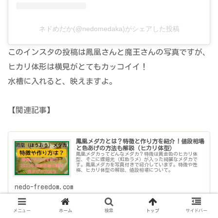
ネドめだか(@nedomedaka)がシェアした投稿
このインスタの投稿は鳳凰さんと魔王さんの写真ですが、
ヒカリ体形は横見がとてもカッコイイ！
水槽に入れると、映えますよ。
【関連記事】
鳳凰メダカとは？特徴と作り方を紹介！値段相場
と色あげの方法も解説（ヒカリ体型）
鳳凰メダカってどんなメダカ？特徴は黄金色のヒカリ体
型、そこに螺鈿光（虹色ラメ）が入った綺麗なメダカで
す。鳳凰メダカを写真付きで紹介しています。特徴や性
格、ヒカリ体型の解説、値段相場について。
nedo-freedom.com
メニュー
ホーム
検索
トップ
サイドバー