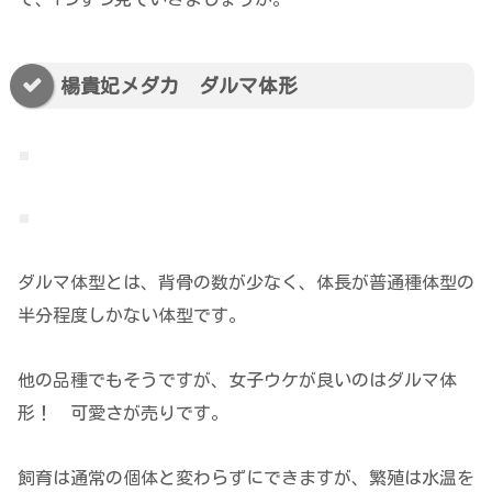
楊貴妃メダカ ダルマ体形
ダルマ体型とは、背骨の数が少なく、体長が普通種体型の
半分程度しかない体型です。
他の品種でもそうですが、女子ウケが良いのはダルマ体
形！ 可愛さが売りです。
飼育は通常の個体と変わらずにできますが、繁殖は水温を