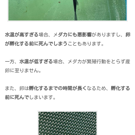
水温が高すぎる
場合、メ
ダカにも悪影響
がありますし、
卵
が孵化する前に死んでしまう
こともあります。
一方、
水温が低すぎる
場合、メダカが繁殖行動をとらず産
卵に至りません。
また、卵は
孵化するまでの時間が長く
なるため、
孵化する
前に死んで
しまいます。