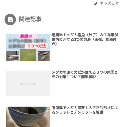
ネドめだか
関連記事
超簡単！メダカ稚魚（針子）の生存率が
驚愕にUPする3つの方法（画像、動画付
き）
メダカの卵にカビが生える３つの原因と
その対策について簡単解説
睡蓮鉢でメダカ飼育！大きさや形状によ
るメリットとデメリットを解説