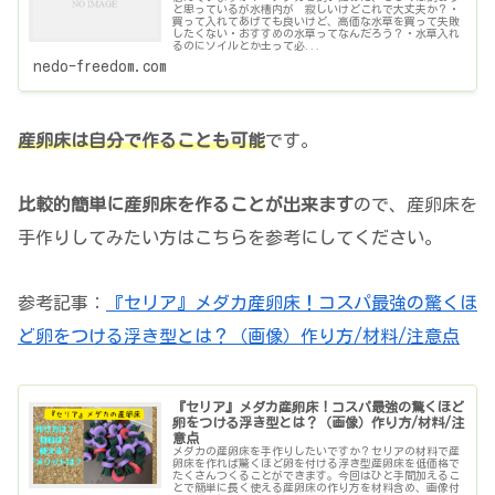
と思っているが水槽内が 寂しいけどこれで大丈夫か？・
買って入れてあげても良いけど、高価な水草を買って失敗
したくない・おすすめの水草ってなんだろう？・水草入れ
るのにソイルとか土って必...
nedo-freedom.com
産卵床は自分で作ることも可能
です。
比較的簡単に産卵床を作ることが出来ます
ので、産卵床を
手作りしてみたい方はこちらを参考にしてください。
参考記事：
『セリア』メダカ産卵床！コスパ最強の驚くほ
ど卵をつける浮き型とは？（画像）作り方/材料/注意点
『セリア』メダカ産卵床！コスパ最強の驚くほど
卵をつける浮き型とは？（画像）作り方/材料/注
意点
メダカの産卵床を手作りしたいですか？セリアの材料で産
卵床を作れば驚くほど卵を付ける浮き型産卵床を低価格で
たくさんつくることができます。今回はひと手間加えるこ
とで簡単に長く使える産卵床の作り方を材料含め、画像付