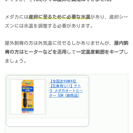
メダカには
産卵に至るために必要な水温
があり、産卵シー
ズンには水温を調整する必要があります。
屋外飼育の方は外気温に任せるしかありませんが、
屋内飼
育の方はヒーターなどを活用
して
一定温度範囲をキープ
し
ましょう。
【全国送料無料】
【在庫有り!!】テト
ラ メダカオートヒー
ター 50W (新商品)