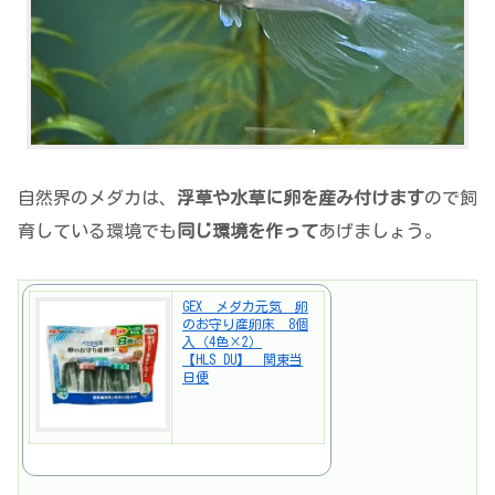
自然界のメダカは、
浮草や水草に卵を産み付けます
ので飼
育している環境でも
同じ環境を作って
あげましょう。
GEX メダカ元気 卵
のお守り産卵床 8個
入（4色×2）
【HLS_DU】 関東当
日便