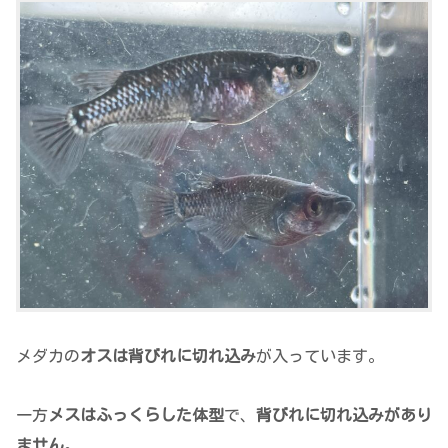
メダカの
オスは背びれに切れ込み
が入っています。
一方
メスはふっくらした体型
で、
背びれに切れ込みがあり
ません
。