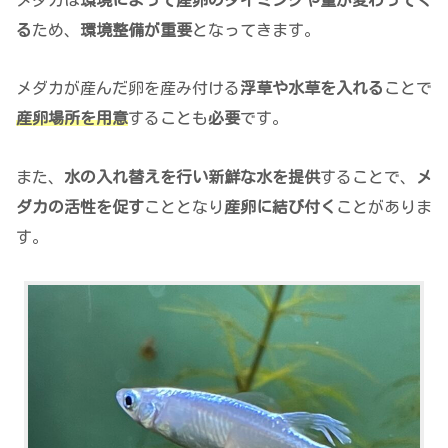
る
ため、
環境整備が重要
となってきます。
メダカが産んだ卵を産み付ける
浮草や水草を入れる
ことで
産卵場所を用意
することも
必要
です。
また、
水の入れ替えを行い新鮮な水を提供
することで、
メ
ダカの活性を促す
こととなり
産卵に結び付く
ことがありま
す。