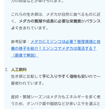
カの幼虫などが挙げられます。
これらの生き餌は、メダカが自然に食べるものに近
く、
メダカの繁殖や成長に必要な栄養素
が
バランス
よく
含まれています。
参考記事：
メダカにミジンコは必要？管理環境と培
養の様子を紹介！ミジンコでメダカは復活する？
（画像で解説）
人工飼料
生き餌と比較して
手に入りやすく価格も安い
ので一
番使われています。
産卵・繁殖シーズンはメダカもエネルギーを多く使
うため、タンパク質や脂肪などが多いエサを選ぶと