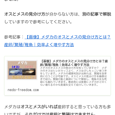
オスとメスの見分け方
が分からない方は、
別の記事で解説
していますので参考にしてください。
参考記事：
【画像】メダカのオスとメスの見分け方とは？
産卵/繁殖/稚魚｜効率よく増やす方法
【画像】メダカのオスとメスの見分け方とは？産
卵/繁殖/稚魚｜効率よく増やす方法
メダカのオスとメスの見分け方を知っていますか？ メダ
カのオスはヒレがカッコよく、メスは少し丸っこい体つき
をしています。メダカの雌雄判別が出来れば、繁殖を効率
的に行うことが可能です。オスとメスの見分け方を画像付
きで紹介。繁殖行動と産卵について解説し、稚魚の主な死
因にも触れていきます。最終的には実際にメダカがどのく
らい増えるのかも実績を交えて紹介していきます。
nedo-freedom.com
メダカは
オスとメスがいれば
産卵すると思っている方も多
いですが、そ
れだけでは産卵と繁殖はできません。